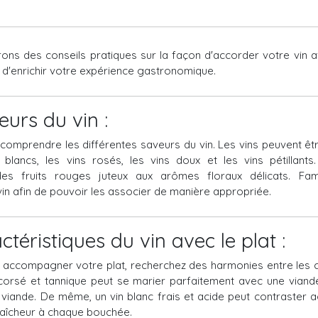
ns des conseils pratiques sur la façon d'accorder votre vin av
 d'enrichir votre expérience gastronomique.
urs du vin :
comprendre les différentes saveurs du vin. Les vins peuvent êtr
s blancs, les vins rosés, les vins doux et les vins pétillan
des fruits rouges juteux aux arômes floraux délicats. Fami
in afin de pouvoir les associer de manière appropriée.
téristiques du vin avec le plat :
 accompagner votre plat, recherchez des harmonies entre les ca
corsé et tannique peut se marier parfaitement avec une viande 
 viande. De même, un vin blanc frais et acide peut contraster
fraîcheur à chaque bouchée.