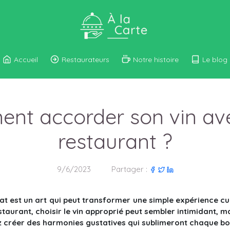
Accueil
Restaurateurs
Notre histoire
Le blog
ent accorder son vin ave
restaurant ?
9/6/2023
Partager :
at est un art qui peut transformer une simple expérience cul
staurant, choisir le vin approprié peut sembler intimidant,
ez créer des harmonies gustatives qui sublimeront chaque b