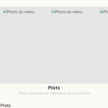
· Plats ·
Plats notés par les utilisateurs de À La Carte
 Plats