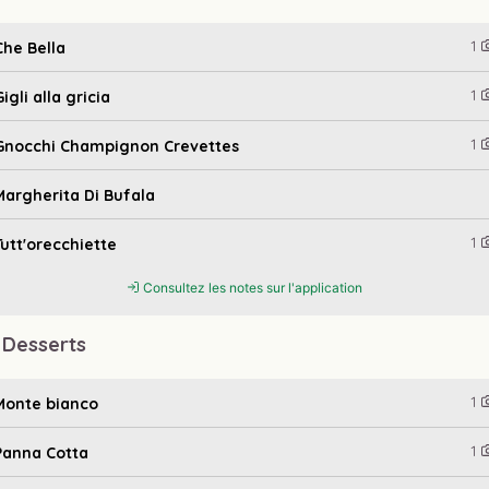
1
Che Bella
1
Gigli alla gricia
1
Gnocchi Champignon Crevettes
Margherita Di Bufala
1
Tutt'orecchiette
Consultez les notes sur l'application
 Desserts
1
Monte bianco
1
Panna Cotta