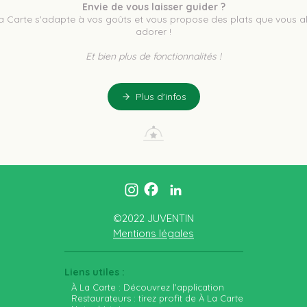
Envie de vous laisser guider ?
a Carte s'adapte à vos goûts et vous propose des plats que vous all
adorer !
Et bien plus de fonctionnalités !
Plus d'infos
©2022 JUVENTIN
Mentions légales
Liens utiles :
À La Carte : Découvrez l'application
Restaurateurs : tirez profit de À La Carte