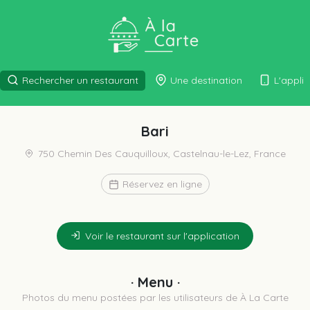
Rechercher un restaurant
Une destination
L'appli
Bari
750 Chemin Des Cauquilloux, Castelnau-le-Lez, France
Réservez en ligne
Voir le restaurant sur l'application
· Menu ·
Photos du menu postées par les utilisateurs de À La Carte