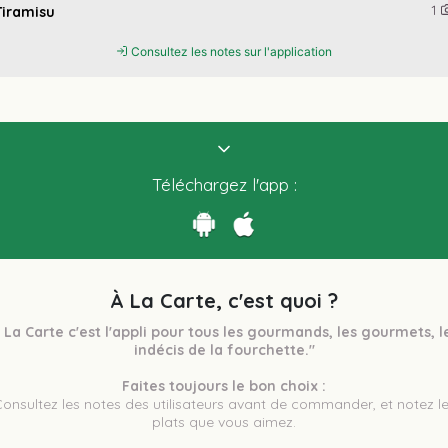
1
Tiramisu
Consultez les notes sur l'application
Téléchargez l'app :
À La Carte, c'est quoi ?
 La Carte c'est l'appli pour tous les gourmands, les gourmets, le
indécis de la fourchette."
Faites toujours le bon choix :
plats que vous aimez.