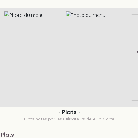
P
· Plats ·
Plats notés par les utilisateurs de À La Carte
 Plats