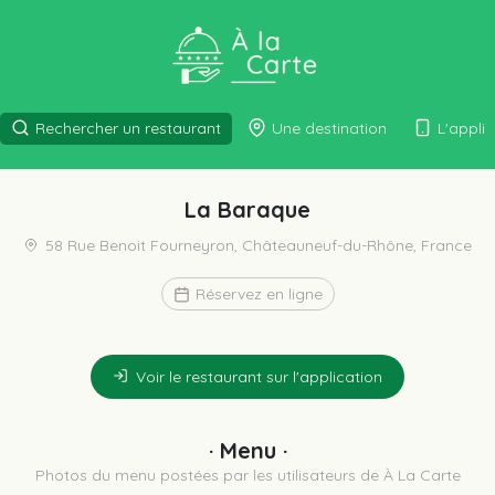
Rechercher un restaurant
Une destination
L'appli
La Baraque
58 Rue Benoit Fourneyron, Châteauneuf-du-Rhône, France
Réservez en ligne
Voir le restaurant sur l'application
· Menu ·
Photos du menu postées par les utilisateurs de À La Carte