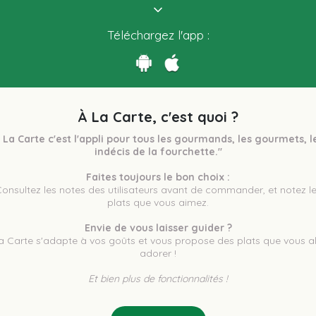
Téléchargez l'app :
À La Carte, c'est quoi ?
 La Carte c'est l'appli pour tous les gourmands, les gourmets, le
indécis de la fourchette."
Faites toujours le bon choix :
plats que vous aimez.
Envie de vous laisser guider ?
a Carte s'adapte à vos goûts et vous propose des plats que vous all
adorer !
Et bien plus de fonctionnalités !