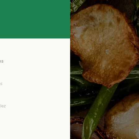
s 
ez 