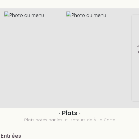
P
· Plats ·
Plats notés par les utilisateurs de À La Carte
 Entrées