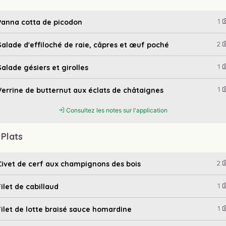
1
Panna cotta de picodon
2
Salade d'effiloché de raie, câpres et œuf poché
1
Salade gésiers et girolles
1
Verrine de butternut aux éclats de châtaignes
Consultez les notes sur l'application
 Plats
2
Civet de cerf aux champignons des bois
1
Filet de cabillaud
1
Filet de lotte braisé sauce homardine