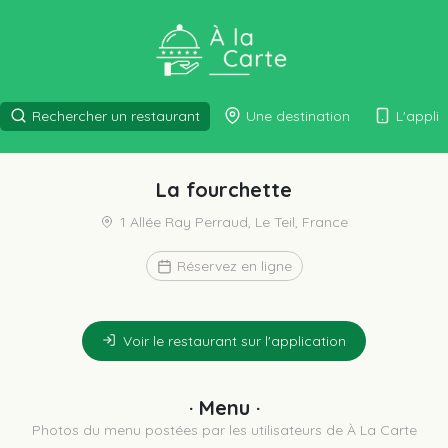
Rechercher un restaurant
Une destination
L'appli
La fourchette
1 Allée Ray Perraud, Le Teil, France
Réservez en ligne
Voir le restaurant sur l'application
· Menu ·
Photos du menu postées par les utilisateurs de À La Carte