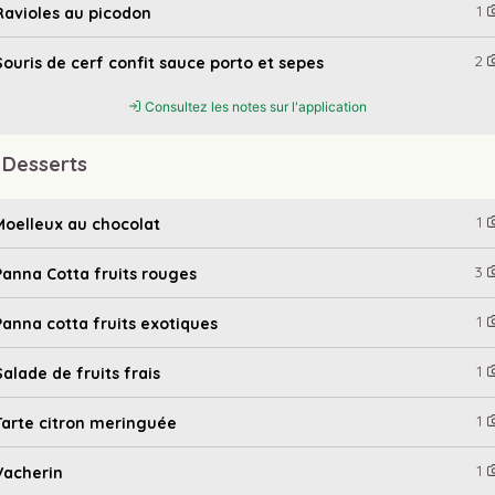
1
Ravioles au picodon
2
Souris de cerf confit sauce porto et sepes
Consultez les notes sur l'application
 Desserts
1
Moelleux au chocolat
3
Panna Cotta fruits rouges
1
Panna cotta fruits exotiques
1
Salade de fruits frais
1
Tarte citron meringuée
1
Vacherin