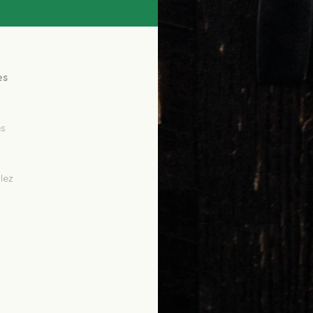
s 
ez 