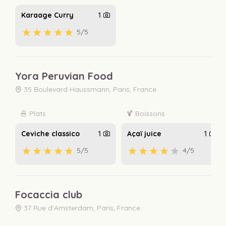
Karaage Curry
1
5
/5
Yora Peruvian Food
35 Boulevard Haussmann, Paris, France
🍜 Plats
🍹 Boissons
Ceviche classico
1
Açaï juice
1
5
/5
4
/5
Focaccia club
37 Rue d'Amsterdam, Paris, France