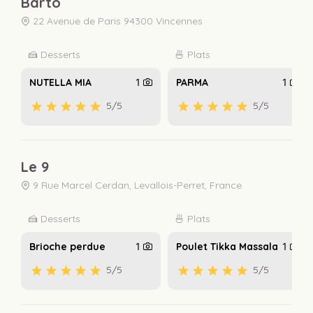
Barto
22 Avenue de Paris 94300 Vincennes
🍰 Desserts
🍜 Plats
NUTELLA MIA
1
PARMA
1
5
/5
5
/5
Le 9
9 Rue Marcel Cerdan, Levallois-Perret, France
🍰 Desserts
🍜 Plats
Brioche perdue
1
Poulet Tikka Massala
1
5
/5
5
/5