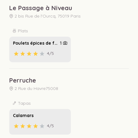
Le Passage à Niveau
2 bis Rue de l'Ourcq, 75019 Paris
🍜 Plats
Poulets épices de fouuuu dingue mais en vrai ça ...
1
4
/5
Perruche
2 Rue du Havre75008
🍤 Tapas
Calamars
4
/5