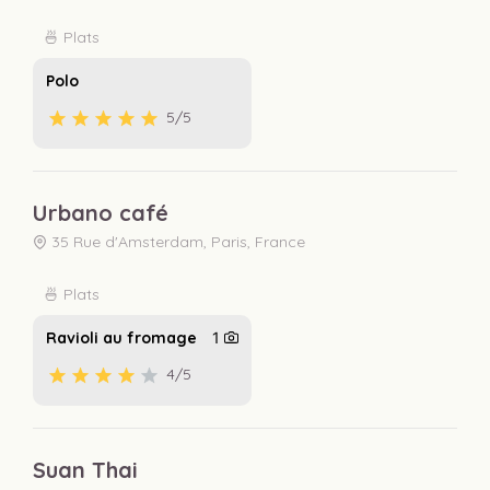
🍜 Plats
Polo
5
/5
Urbano café
35 Rue d'Amsterdam, Paris, France
🍜 Plats
Ravioli au fromage
1
4
/5
Suan Thai