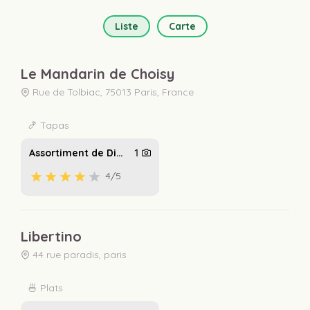
Liste
Carte
Le Mandarin de Choisy
Rue de Tolbiac, 75013 Paris, France
🍤 Tapas
Assortiment de Dim Sum
1
4
/5
Libertino
44 rue paradis, paris
🍜 Plats