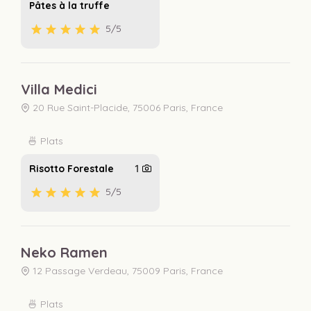
Pâtes à la truffe
5
/5
Villa Medici
20 Rue Saint-Placide, 75006 Paris, France
🍜 Plats
Risotto Forestale
1
5
/5
Neko Ramen
12 Passage Verdeau, 75009 Paris, France
🍜 Plats