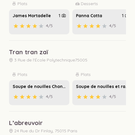
🍜 Plats
🍰 Desserts
James Mortadelle
1
Panna Cotta
1
4
/5
4
/5
Tran tran zaï
3 Rue de l'École Polytechnique75005
🍜 Plats
🍜 Plats
Soupe de nouilles ChongQing (végétariens)
Soupe de nouilles et raviolis au porc
4
/5
4
/5
L’abreuvoir
24 Rue du Dr Finlay, 75015 Paris