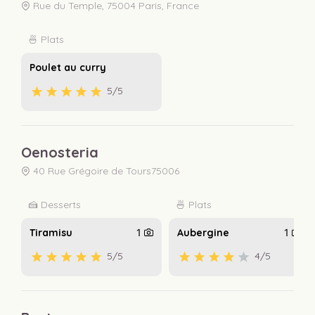
Rue du Temple, 75004 Paris, France
🍜 Plats
Poulet au curry
5
/5
Oenosteria
40 Rue Grégoire de Tours75006
🍰 Desserts
🍜 Plats
Tiramisu
1
Aubergine
1
5
/5
4
/5